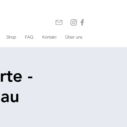
Shop
FAQ
Kontakt
Über uns
te -
gau