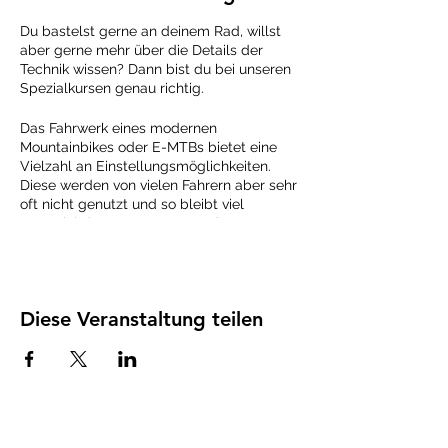
Du bastelst gerne an deinem Rad, willst
aber gerne mehr über die Details der
Technik wissen? Dann bist du bei unseren
Spezialkursen genau richtig.
Das Fahrwerk eines modernen
Mountainbikes oder E-MTBs bietet eine
Vielzahl an Einstellungsmöglichkeiten.
Diese werden von vielen Fahrern aber sehr
oft nicht genutzt und so bleibt viel
Potential des teuren Sportgeräts
ungenutzt. Oft liegt dies am fehlenden
Wissen über die Funktionen der einzelnen
Knöpfe sowie über die Vor- und Nachteile
der einzelnen Einstellungen.
Diese Veranstaltung teilen
Dieser Kurs erläutert ausführlich die
Theorie der Fahrwerke und zeigt anhand
eines Beispiels, wie jeder die für ihn
passende Einstellung finden kann.
Wird ein Fahrwerk nicht gewartet, können
hohe Folgekosten durch Reparatur oder